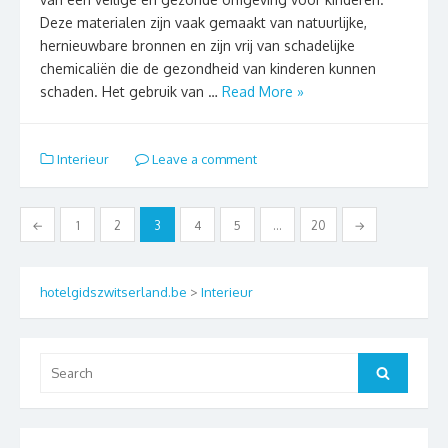
Deze materialen zijn vaak gemaakt van natuurlijke,
hernieuwbare bronnen en zijn vrij van schadelijke
chemicaliën die de gezondheid van kinderen kunnen
schaden. Het gebruik van …
Read More »
Interieur
Leave a comment
Berichten
←
1
2
3
4
5
…
20
→
paginering
hotelgidszwitserland.be
>
Interieur
Search
Search
for: