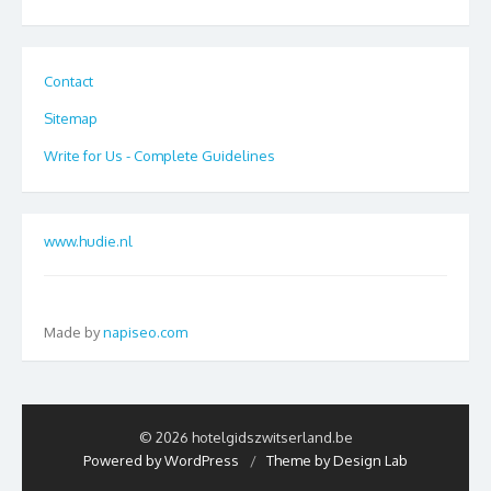
Contact
Sitemap
Write for Us - Complete Guidelines
www.hudie.nl
Made by
napiseo.com
© 2026 hotelgidszwitserland.be
Powered by WordPress
/
Theme by Design Lab