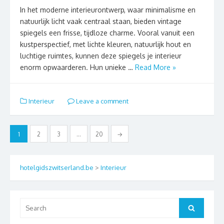
In het moderne interieurontwerp, waar minimalisme en
natuurlijk licht vaak centraal staan, bieden vintage
spiegels een frisse, tijdloze charme. Vooral vanuit een
kustperspectief, met lichte kleuren, natuurlijk hout en
luchtige ruimtes, kunnen deze spiegels je interieur
enorm opwaarderen. Hun unieke …
Read More »
Interieur
Leave a comment
Berichten
1
2
3
…
20
→
paginering
hotelgidszwitserland.be
>
Interieur
Search
Search
for: