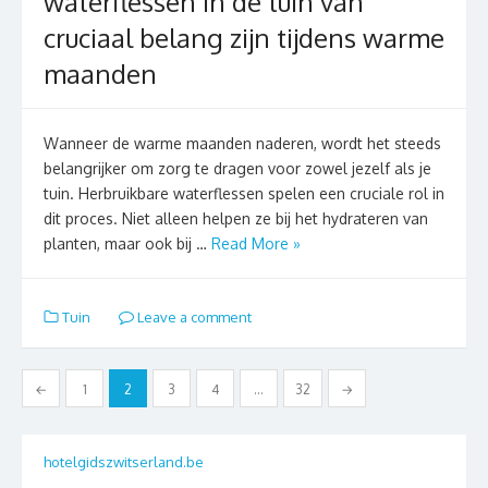
waterflessen in de tuin van
cruciaal belang zijn tijdens warme
maanden
Wanneer de warme maanden naderen, wordt het steeds
belangrijker om zorg te dragen voor zowel jezelf als je
tuin. Herbruikbare waterflessen spelen een cruciale rol in
dit proces. Niet alleen helpen ze bij het hydrateren van
planten, maar ook bij …
Read More »
Tuin
Leave a comment
Berichten
←
1
2
3
4
…
32
→
paginering
hotelgidszwitserland.be