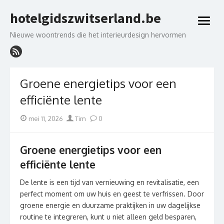
Skip
hotelgidszwitserland.be
to
open
content
menu
Nieuwe woontrends die het interieurdesign hervormen
Groene energietips voor een
efficiënte lente
Posted
Author
mei 11, 2026
Tim
0
on
Groene energietips voor een
efficiënte lente
De lente is een tijd van vernieuwing en revitalisatie, een
perfect moment om uw huis en geest te verfrissen. Door
groene energie en duurzame praktijken in uw dagelijkse
routine te integreren, kunt u niet alleen geld besparen,