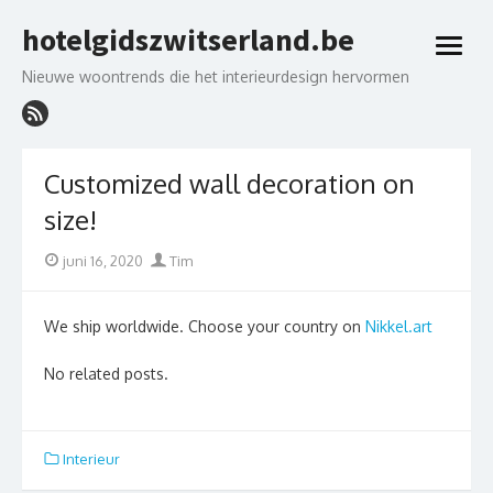
Skip
hotelgidszwitserland.be
to
open
content
menu
Nieuwe woontrends die het interieurdesign hervormen
Customized wall decoration on
size!
Posted
Author
juni 16, 2020
Tim
on
We ship worldwide. Choose your country on
Nikkel.art
No related posts.
Interieur