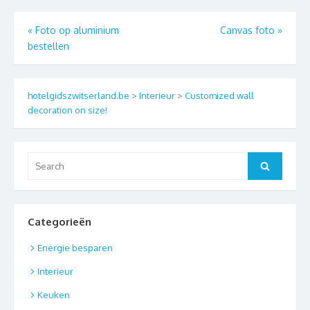
Berichtnavigatie
«
Foto op aluminium
Canvas foto
»
bestellen
hotelgidszwitserland.be
>
Interieur
>
Customized wall
decoration on size!
Search
Search
for:
Categorieën
Energie besparen
Interieur
Keuken