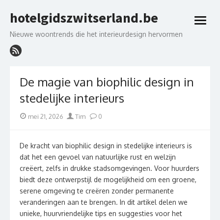
Skip
hotelgidszwitserland.be
to
open
content
menu
Nieuwe woontrends die het interieurdesign hervormen
De magie van biophilic design in
stedelijke interieurs
Posted
Author
mei 21, 2026
Tim
0
on
De kracht van biophilic design in stedelijke interieurs is
dat het een gevoel van natuurlijke rust en welzijn
creëert, zelfs in drukke stadsomgevingen. Voor huurders
biedt deze ontwerpstijl de mogelijkheid om een groene,
serene omgeving te creëren zonder permanente
veranderingen aan te brengen. In dit artikel delen we
unieke, huurvriendelijke tips en suggesties voor het