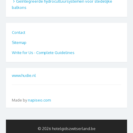
Geïntegreerde hydrocultuursystemen voor stedelijke
balkons
Contact
Sitemap
Write for Us - Complete Guidelines
www.hudie.nl
Made by
napiseo.com
© 2026 hotelgidszwitserland.be