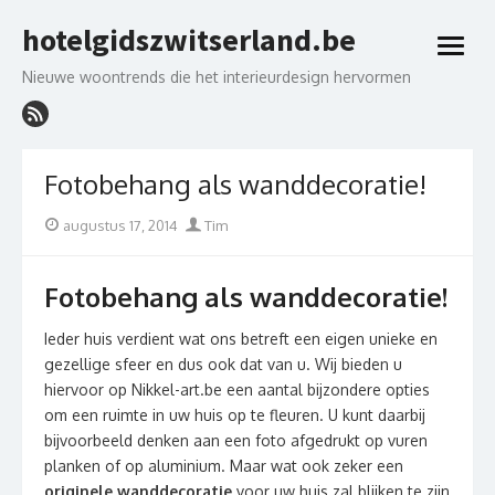
Skip
hotelgidszwitserland.be
to
open
content
menu
Nieuwe woontrends die het interieurdesign hervormen
Fotobehang als wanddecoratie!
Posted
Author
augustus 17, 2014
Tim
on
Fotobehang als wanddecoratie!
Ieder huis verdient wat ons betreft een eigen unieke en
gezellige sfeer en dus ook dat van u. Wij bieden u
hiervoor op Nikkel-art.be een aantal bijzondere opties
om een ruimte in uw huis op te fleuren. U kunt daarbij
bijvoorbeeld denken aan een foto afgedrukt op vuren
planken of op aluminium. Maar wat ook zeker een
originele wanddecoratie
voor uw huis zal blijken te zijn