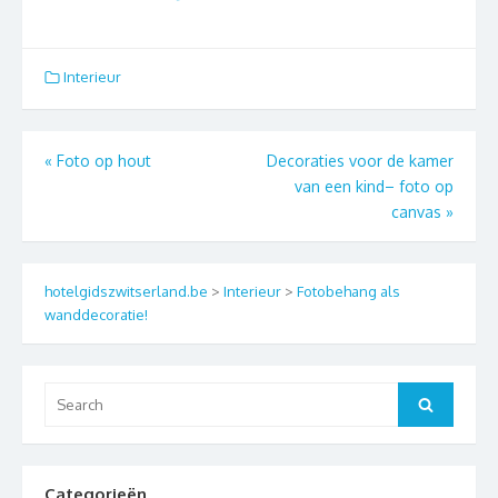
Interieur
Berichtnavigatie
«
Foto op hout
Decoraties voor de kamer
van een kind– foto op
canvas
»
hotelgidszwitserland.be
>
Interieur
>
Fotobehang als
wanddecoratie!
Search
Search
for:
Categorieën