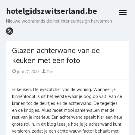
Skip
hotelgidszwitserland.be
to
open
content
menu
Nieuwe woontrends die het interieurdesign hervormen
Glazen achterwand van de
keuken met een foto
Posted
Author
juni 27, 2022
Tim
on
Je keuken. De eyecatcher van de woning. Wanneer je
binnenloopt is dit het eerste waar je oog op valt. Van de
kranen tot de deurtjes en de achterwand. De tegeltjes
en de knopjes. Alles moet mooi samenvallen met de
rest van je interieur. Een achterwand speelt hier een hele
grote rol in. In dit blog lees je hoe je je achterwand kunt
versieren, zodat je een echte wauw-factor behaalt met