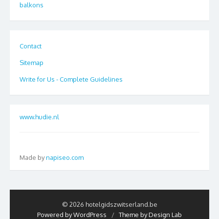
balkons
Contact
Sitemap
Write for Us - Complete Guidelines
www.hudie.nl
Made by
napiseo.com
© 2026 hotelgidszwitserland.be
Powered by WordPress
/
Theme by Design Lab