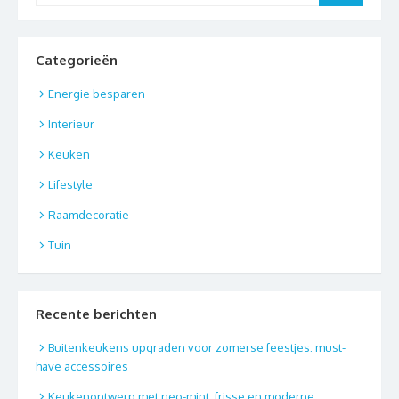
Categorieën
Energie besparen
Interieur
Keuken
Lifestyle
Raamdecoratie
Tuin
Recente berichten
Buitenkeukens upgraden voor zomerse feestjes: must-
have accessoires
Keukenontwerp met neo-mint: frisse en moderne