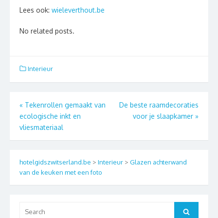
Lees ook:
wieleverthout.be
No related posts.
Interieur
Berichtnavigatie
«
Tekenrollen gemaakt van
De beste raamdecoraties
ecologische inkt en
voor je slaapkamer
»
vliesmateriaal
hotelgidszwitserland.be
>
Interieur
>
Glazen achterwand
van de keuken met een foto
Search
Search
for: