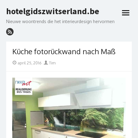
Skip
hotelgidszwitserland.be
to
open
content
menu
Nieuwe woontrends die het interieurdesign hervormen
Küche fotorückwand nach Maß
Posted
Author
april 25, 2016
Tim
on