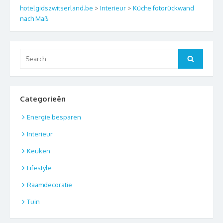
hotelgidszwitserland.be
>
Interieur
>
Küche fotorückwand
nach Maß
Search
Search
for:
Categorieën
Energie besparen
Interieur
Keuken
Lifestyle
Raamdecoratie
Tuin