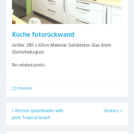
Küche fotorückwand
Größe: 280 x 60cm Material: Gehärtetes Glas 6mm
(Sicherheitsglas)
No related posts.
Interieur
Berichtnavigatie
«
Kitchen splashbacks with
Stickers
»
print Tropical beach