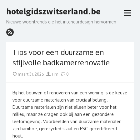
Skip
hotelgidszwitserland.be
to
open
content
menu
Nieuwe woontrends die het interieurdesign hervormen
Tips voor een duurzame en
stijlvolle badkamerrenovatie
Posted
Author
maart 31, 2025
Tim
0
on
Bij het bouwen of renoveren van een woning is de keuze
voor duurzame materialen van cruciaal belang.
Duurzame materialen zijn niet alleen beter voor het
milieu, maar ze dragen ook bij aan een gezondere
leefomgeving. Voorbeelden van duurzame materialen
zijn bamboe, gerecycled staal en FSC-gecertificeerd
hout.