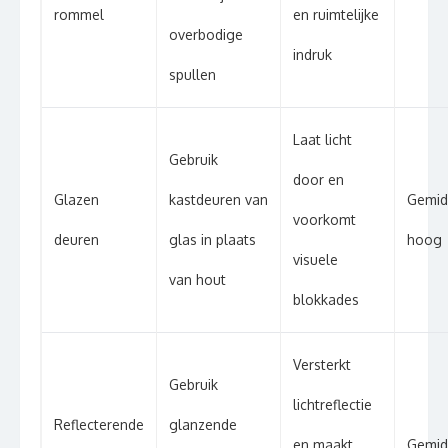
rommel
en ruimtelijke
overbodige
indruk
spullen
Laat licht
Gebruik
door en
Glazen
kastdeuren van
Gemid
voorkomt
deuren
glas in plaats
hoog
visuele
van hout
blokkades
Versterkt
Gebruik
lichtreflectie
Reflecterende
glanzende
en maakt
Gemid