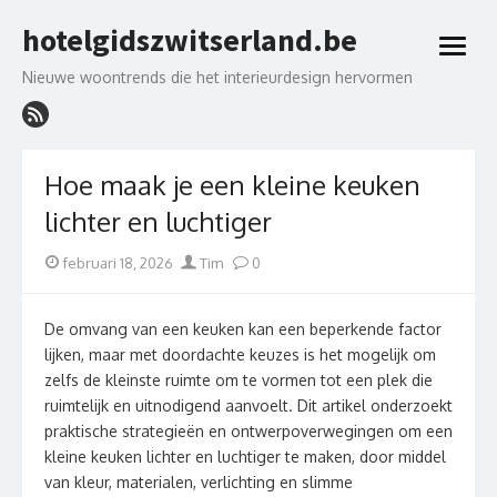
Skip
hotelgidszwitserland.be
to
open
content
menu
Nieuwe woontrends die het interieurdesign hervormen
Hoe maak je een kleine keuken
lichter en luchtiger
Posted
Author
februari 18, 2026
Tim
0
on
De omvang van een keuken kan een beperkende factor
lijken, maar met doordachte keuzes is het mogelijk om
zelfs de kleinste ruimte om te vormen tot een plek die
ruimtelijk en uitnodigend aanvoelt. Dit artikel onderzoekt
praktische strategieën en ontwerpoverwegingen om een
kleine keuken lichter en luchtiger te maken, door middel
van kleur, materialen, verlichting en slimme