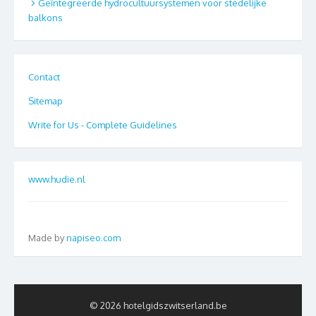
Geïntegreerde hydrocultuursystemen voor stedelijke
balkons
Contact
Sitemap
Write for Us - Complete Guidelines
www.hudie.nl
Made by
napiseo.com
© 2026 hotelgidszwitserland.be