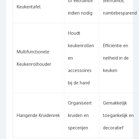
of eetruimte
leefruimte,
Keukentafel
indien nodig
ruimtebesparend
Houdt
keukenrollen
Efficiëntie en
Multifunctionele
en
netheid in de
Keukenrolhouder
accessoires
keuken
bij de hand
Organiseert
Gemakkelijk
Hangende Kruidenrek
kruiden en
toegankelijk en
specerijen
decoratief