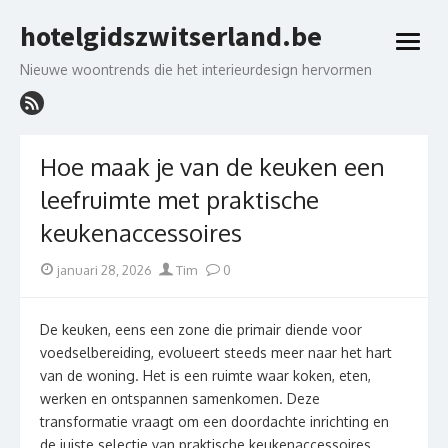
Skip
hotelgidszwitserland.be
to
open
content
menu
Nieuwe woontrends die het interieurdesign hervormen
Hoe maak je van de keuken een
leefruimte met praktische
keukenaccessoires
Posted
Author
januari 28, 2026
Tim
0
on
De keuken, eens een zone die primair diende voor
voedselbereiding, evolueert steeds meer naar het hart
van de woning. Het is een ruimte waar koken, eten,
werken en ontspannen samenkomen. Deze
transformatie vraagt om een doordachte inrichting en
de juiste selectie van praktische keukenaccessoires.