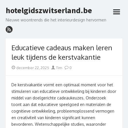
Skip
hotelgidszwitserland.be
to
open
content
menu
Nieuwe woontrends die het interieurdesign hervormen
Educatieve cadeaus maken leren
leuk tijdens de kerstvakantie
Posted
Author
december 22, 2025
Tim
0
on
De kerstvakantie vormt een optimaal moment voor het
stimuleren van educatieve ontwikkeling bij kinderen door
middel van doelgerichte cadeaukeuzes. Onderzoek
toont aan dat educatieve speelgoed en materialen de
cognitieve ontwikkeling, probleemoplossend vermogen
en creativiteit van kinderen significant kunnen
bevorderen. Wetenschappelijke studies, waaronder