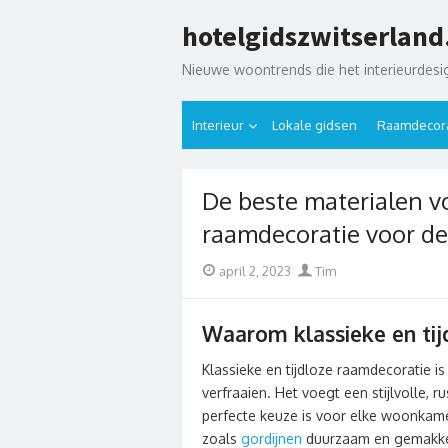
Skip
hotelgidszwitserland
to
content
Nieuwe woontrends die het interieurdes
Interieur
Lokale gidsen
Raamdecora
De beste materialen vo
raamdecoratie voor 
Posted
Author
april 2, 2023
Tim
on
Waarom klassieke en tij
Klassieke en tijdloze raamdecoratie
verfraaien. Het voegt een stijlvolle,
perfecte keuze is voor elke woonkamer
zoals
gordijnen
duurzaam en gemakkel