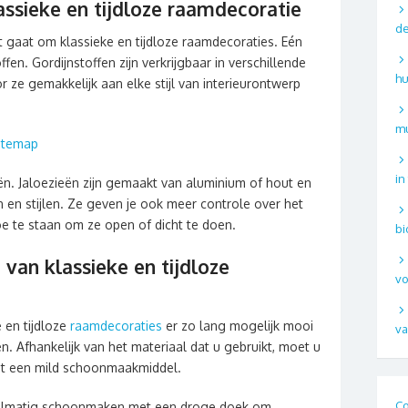
assieke en tijdloze raamdecoratie
de
het gaat om klassieke en tijdloze raamdecoraties. Eén
ffen. Gordijnstoffen zijn verkrijgbaar in verschillende
hu
 ze gemakkelijk aan elke stijl van interieurontwerp
mu
itemap
in
eën. Jaloezieën zijn gemaakt van aluminium of hout en
en en stijlen. Ze geven je ook meer controle over het
oe te staan om ze open of dicht te doen.
bi
van klassieke en tijdloze
vo
 en tijdloze
raamdecoraties
er zo lang mogelijk mooi
va
. Afhankelijk van het materiaal dat u gebruikt, moet u
et een mild schoonmaakmiddel.
Co
regelmatig schoonmaken met een droge doek om