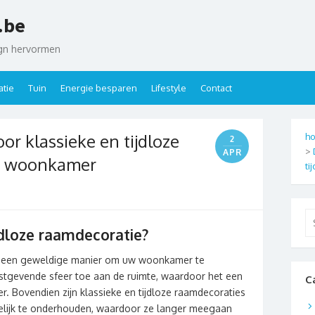
.be
ign hervormen
tie
Tuin
Energie besparen
Lifestyle
Contact
or klassieke en tijdloze
ho
2
>
APR
de woonkamer
ti
Se
for
dloze raamdecoratie?
 is een geweldige manier om uw woonkamer te
 rustgevende sfeer toe aan de ruimte, waardoor het een
C
. Bovendien zijn klassieke en tijdloze raamdecoraties
ijk te onderhouden, waardoor ze langer meegaan