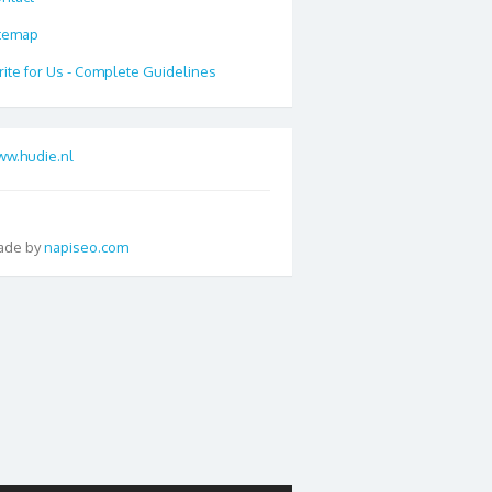
temap
ite for Us - Complete Guidelines
w.hudie.nl
ade by
napiseo.com