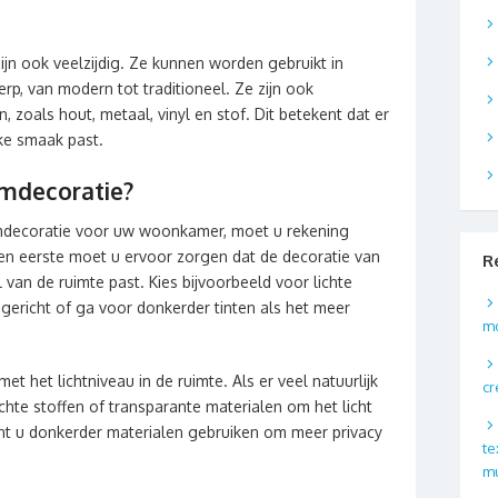
ijn ook veelzijdig. Ze kunnen worden gebruikt in
erp, van modern tot traditioneel. Ze zijn ook
n, zoals hout, metaal, vinyl en stof. Dit betekent dat er
ijke smaak past.
amdecoratie?
amdecoratie voor uw woonkamer, moet u rekening
en eerste moet u ervoor zorgen dat de decoratie van
R
jl van de ruimte past. Kies bijvoorbeeld voor lichte
gericht of ga voor donkerder tinten als het meer
m
 het lichtniveau in de ruimte. Als er veel natuurlijk
cr
ichte stoffen of transparante materialen om het licht
 kunt u donkerder materialen gebruiken om meer privacy
te
m