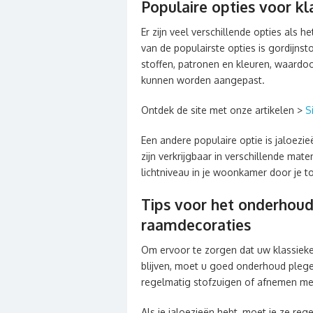
Populaire opties voor kl
Er zijn veel verschillende opties als 
van de populairste opties is gordijnsto
stoffen, patronen en kleuren, waardoor
kunnen worden aangepast.
Ontdek de site met onze artikelen >
S
Een andere populaire optie is jaloezi
zijn verkrijgbaar in verschillende mat
lichtniveau in je woonkamer door je t
Tips voor het onderhoud 
raamdecoraties
Om ervoor te zorgen dat uw klassieke
blijven, moet u goed onderhoud plegen
regelmatig stofzuigen of afnemen m
Als je jaloezieën hebt, moet je ze 