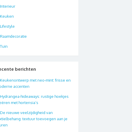
Interieur
Keuken
Lifestyle
Raamdecoratie
Tuin
ecente berichten
Keukenontwerp met neo-mint: frisse en
oderne accenten
Hydrangea-hideaways: rustige hoekjes
eëren met hortensia’s
De nieuwe veelzijdigheid van
xtielbehang: textuur toevoegen aan je
uren