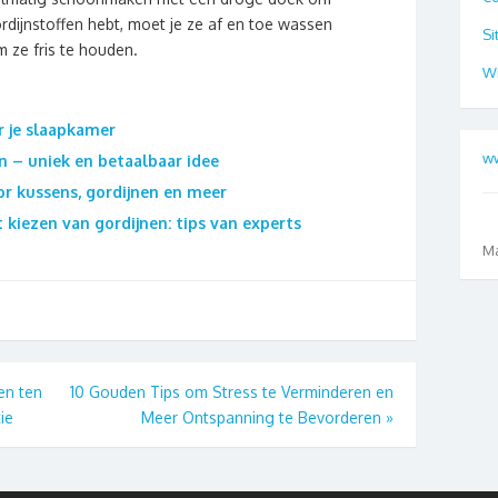
dijnstoffen hebt, moet je ze af en toe wassen
Si
m ze fris te houden.
Wr
r je slaapkamer
ww
 – uniek en betaalbaar idee
or kussens, gordijnen en meer
 kiezen van gordijnen: tips van experts
M
en ten
10 Gouden Tips om Stress te Verminderen en
ie
Meer Ontspanning te Bevorderen
»