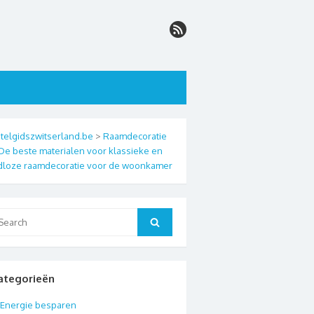
telgidszwitserland.be
>
Raamdecoratie
De beste materialen voor klassieke en
jdloze raamdecoratie voor de woonkamer
arch
Search
:
ategorieën
Energie besparen