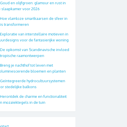
Goud en olijfgroen: glamour en rust in
 slaapkamer voor 2026
Hoe vlamloze smartkaarsen de sfeer in
is transformeren
Exploratie van interstellaire motieven in
urdesigns voor de fantasierijke woning
De opkomst van Scandinavische invloed
 tropische raamontwerpen
Breng je nachthof tot leven met
oluminescerende bloemen en planten
Geïntegreerde hydrocultuursystemen
or stedelijke balkons
Herontdek de charme en functionaliteit
n mozaïektegels in de tuin
ntact