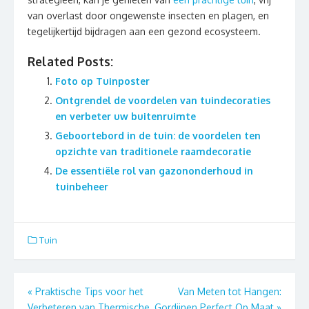
van overlast door ongewenste insecten en plagen, en
tegelijkertijd bijdragen aan een gezond ecosysteem.
Related Posts:
Foto op Tuinposter
Ontgrendel de voordelen van tuindecoraties
en verbeter uw buitenruimte
Geboortebord in de tuin: de voordelen ten
opzichte van traditionele raamdecoratie
De essentiële rol van gazononderhoud in
tuinbeheer
Tuin
Berichtnavigatie
«
Praktische Tips voor het
Van Meten tot Hangen:
Verbeteren van Thermische
Gordijnen Perfect Op Maat
»