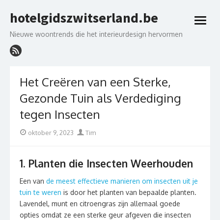
Skip
hotelgidszwitserland.be
to
open
content
menu
Nieuwe woontrends die het interieurdesign hervormen
Het Creëren van een Sterke,
Gezonde Tuin als Verdediging
tegen Insecten
Posted
Author
oktober 9, 2023
Tim
on
1. Planten die Insecten Weerhouden
Een van
de meest effectieve manieren om insecten uit je
tuin te weren
is door het planten van bepaalde planten.
Lavendel, munt en citroengras zijn allemaal goede
opties omdat ze een sterke geur afgeven die insecten