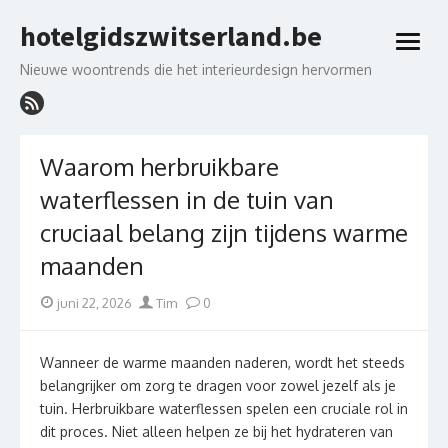
Skip
hotelgidszwitserland.be
to
open
content
menu
Nieuwe woontrends die het interieurdesign hervormen
Waarom herbruikbare
waterflessen in de tuin van
cruciaal belang zijn tijdens warme
maanden
Posted
Author
juni 22, 2026
Tim
0
on
Wanneer de warme maanden naderen, wordt het steeds
belangrijker om zorg te dragen voor zowel jezelf als je
tuin. Herbruikbare waterflessen spelen een cruciale rol in
dit proces. Niet alleen helpen ze bij het hydrateren van