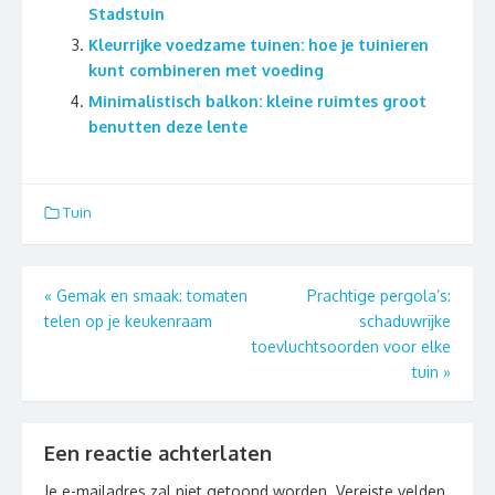
Stadstuin
Kleurrijke voedzame tuinen: hoe je tuinieren
kunt combineren met voeding
Minimalistisch balkon: kleine ruimtes groot
benutten deze lente
Tuin
Berichtnavigatie
«
Gemak en smaak: tomaten
Prachtige pergola’s:
telen op je keukenraam
schaduwrijke
toevluchtsoorden voor elke
tuin
»
Een reactie achterlaten
Je e-mailadres zal niet getoond worden.
Vereiste velden