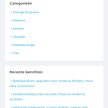
Categorieën
Energie besparen
Interieur
Keuken
Lifestyle
Raamdecoratie
Tuin
Recente berichten
Buitenkeukens upgraden voor zomerse feestjes: must-
have accessoires
Keukenontwerp met neo-mint: frisse en moderne
accenten
Hydrangea-hideaways: rustige hoekjes creëren met