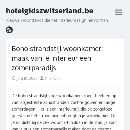
Skip
hotelgidszwitserland.be
to
open
content
menu
Nieuwe woontrends die het interieurdesign hervormen
Boho strandstijl woonkamer:
maak van je interieur een
zomerparadijs
Posted
Author
juni 10, 2026
Tim
0
on
De boho strandstijl voor woonkamers roept beelden op
van uitgestrekte zandstranden, zachte golven en lange
zomerdagen. Het is een interieurstijl die de zorgeloze
geest van het strand binnenbrengt in je woonkamer. Of
je nu dicht bij de zee woont of midden in de stad, je kunt
van je huis een zomerparadijs maken door de charme