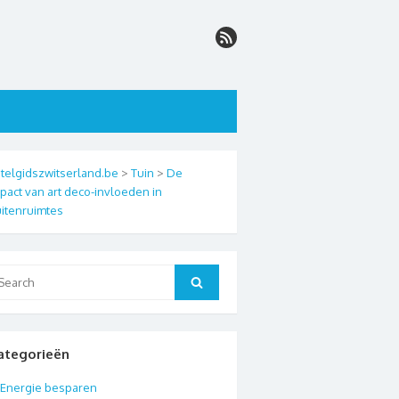
telgidszwitserland.be
>
Tuin
>
De
pact van art deco-invloeden in
itenruimtes
arch
Search
:
ategorieën
Energie besparen