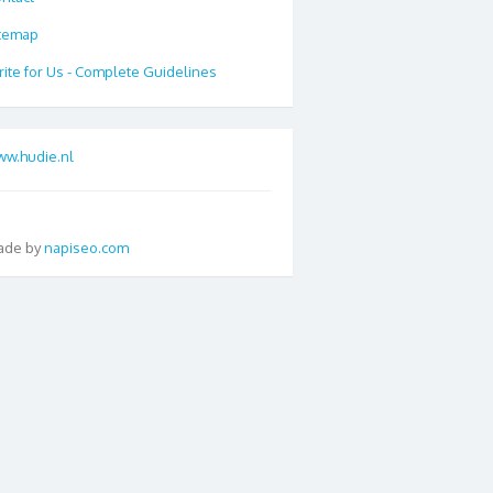
temap
ite for Us - Complete Guidelines
w.hudie.nl
ade by
napiseo.com