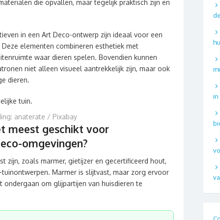
aterialen die opvallen, maar tegelijk praktisch zijn en
de
ieven in een Art Deco-ontwerp zijn ideaal voor een
hu
e. Deze elementen combineren esthetiek met
 buitenruimte waar dieren spelen. Bovendien kunnen
tronen niet alleen visueel aantrekkelijk zijn, maar ook
mu
e dieren.
in
ing: anaterate / Pixabay
bi
et meest geschikt voor
t deco-omgevingen?
vo
st zijn, zoals marmer, gietijzer en gecertificeerd hout,
o-tuinontwerpen. Marmer is slijtvast, maar zorg ervoor
va
t ondergaan om glijpartijen van huisdieren te
Co