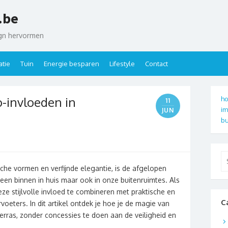
.be
ign hervormen
tie
Tuin
Energie besparen
Lifestyle
Contact
o-invloeden in
ho
11
im
JUN
bu
Se
for
che vormen en verfijnde elegantie, is de afgelopen
leen binnen in huis maar ook in onze buitenruimtes. Als
deze stijlvolle invloed te combineren met praktische en
C
voeters. In dit artikel ontdek je hoe je de magie van
 terras, zonder concessies te doen aan de veiligheid en