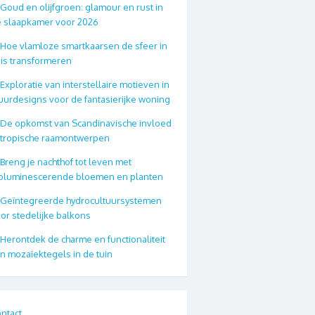
Goud en olijfgroen: glamour en rust in
 slaapkamer voor 2026
Hoe vlamloze smartkaarsen de sfeer in
is transformeren
Exploratie van interstellaire motieven in
urdesigns voor de fantasierijke woning
De opkomst van Scandinavische invloed
 tropische raamontwerpen
Breng je nachthof tot leven met
oluminescerende bloemen en planten
Geïntegreerde hydrocultuursystemen
or stedelijke balkons
Herontdek de charme en functionaliteit
n mozaïektegels in de tuin
ntact