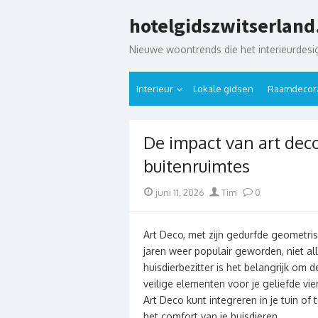
Skip
hotelgidszwitserland
to
content
Nieuwe woontrends die het interieurdes
Interieur
Lokale gidsen
Raamdecora
De impact van art dec
buitenruimtes
Posted
Author
juni 11, 2026
Tim
0
on
Art Deco, met zijn gedurfde geometris
jaren weer populair geworden, niet al
huisdierbezitter is het belangrijk om 
veilige elementen voor je geliefde vier
Art Deco kunt integreren in je tuin of
het comfort van je huisdieren.