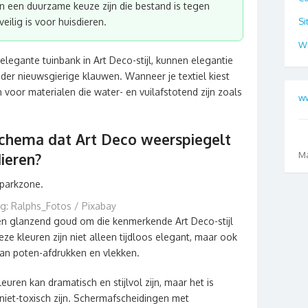
n een duurzame keuze zijn die bestand is tegen
Si
eilig is voor huisdieren.
Wr
elegante tuinbank in Art Deco-stijl, kunnen elegantie
er nieuwsgierige klauwen. Wanneer je textiel kiest
 voor materialen die water- en vuilafstotend zijn zoals
ww
schema dat Art Deco weerspiegelt
M
dieren?
g: Ralphs_Fotos / Pixabay
 en glanzend goud om die kenmerkende Art Deco-stijl
ze kleuren zijn niet alleen tijdloos elegant, maar ook
an poten-afdrukken en vlekken.
uren kan dramatisch en stijlvol zijn, maar het is
 niet-toxisch zijn. Schermafscheidingen met