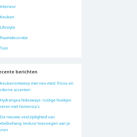
Interieur
Keuken
Lifestyle
Raamdecoratie
Tuin
ecente berichten
Keukenontwerp met neo-mint: frisse en
oderne accenten
Hydrangea-hideaways: rustige hoekjes
eëren met hortensia’s
De nieuwe veelzijdigheid van
xtielbehang: textuur toevoegen aan je
uren