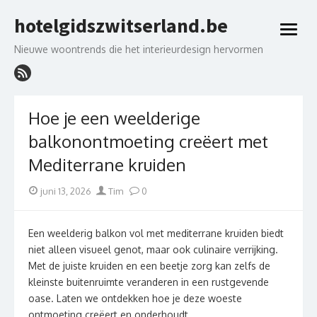
Skip
hotelgidszwitserland.be
to
open
content
menu
Nieuwe woontrends die het interieurdesign hervormen
Hoe je een weelderige
balkonontmoeting creëert met
Mediterrane kruiden
Posted
Author
juni 13, 2026
Tim
0
on
Een weelderig balkon vol met mediterrane kruiden biedt
niet alleen visueel genot, maar ook culinaire verrijking.
Met de juiste kruiden en een beetje zorg kan zelfs de
kleinste buitenruimte veranderen in een rustgevende
oase. Laten we ontdekken hoe je deze woeste
ontmoeting creëert en onderhoudt.