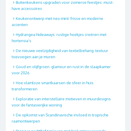
Buitenkeukens upgraden voor zomerse feestjes: must-
have accessoires
Keukenontwerp met neo-mint: frisse en moderne
accenten
Hydrangea-hideaways: rustige hoekjes creëren met
hortensia’s
De nieuwe veelzijdigheid van textielbehang: textuur
toevoegen aan je muren
Goud en olijfgroen: glamour en rust in de slaapkamer
voor 2026
Hoe vlamloze smartkaarsen de sfeer in huis
transformeren
Exploratie van interstellaire motieven in muurdesigns
voor de fantasierijke woning
De opkomst van Scandinavische invloed in tropische
raamontwerpen
Breng je nachthof tot leven met bioluminescerende