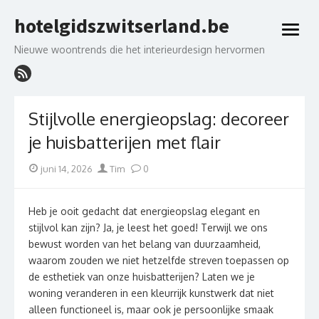
Skip
hotelgidszwitserland.be
to
open
content
menu
Nieuwe woontrends die het interieurdesign hervormen
Stijlvolle energieopslag: decoreer
je huisbatterijen met flair
Posted
Author
juni 14, 2026
Tim
0
on
Heb je ooit gedacht dat energieopslag elegant en
stijlvol kan zijn? Ja, je leest het goed! Terwijl we ons
bewust worden van het belang van duurzaamheid,
waarom zouden we niet hetzelfde streven toepassen op
de esthetiek van onze huisbatterijen? Laten we je
woning veranderen in een kleurrijk kunstwerk dat niet
alleen functioneel is, maar ook je persoonlijke smaak