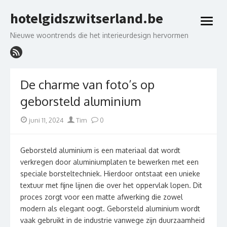
Skip
hotelgidszwitserland.be
to
open
content
menu
Nieuwe woontrends die het interieurdesign hervormen
De charme van foto’s op
geborsteld aluminium
Posted
Author
juni 11, 2024
Tim
0
on
Geborsteld aluminium is een materiaal dat wordt
verkregen door aluminiumplaten te bewerken met een
speciale borsteltechniek. Hierdoor ontstaat een unieke
textuur met fijne lijnen die over het oppervlak lopen. Dit
proces zorgt voor een matte afwerking die zowel
modern als elegant oogt. Geborsteld aluminium wordt
vaak gebruikt in de industrie vanwege zijn duurzaamheid