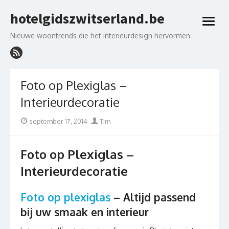
Skip
hotelgidszwitserland.be
to
open
content
menu
Nieuwe woontrends die het interieurdesign hervormen
Foto op Plexiglas –
Interieurdecoratie
Posted
Author
september 17, 2014
Tim
on
Foto op Plexiglas –
Interieurdecoratie
Foto op plexiglas
– Altijd passend
bij uw smaak en interieur