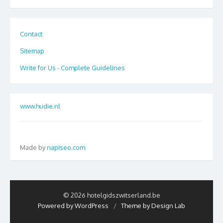
Contact
Sitemap
Write for Us - Complete Guidelines
www.hudie.nl
Made by
napiseo.com
© 2026 hotelgidszwitserland.be
Powered by WordPress
/
Theme by Design Lab