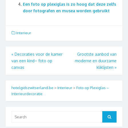
Een foto op plexiglas is zo hoog dat deze zelfs
door fotografen en musea worden gebruikt
Interieur
Berichtnavigatie
«
Decoraties voor de kamer
Grootste aanbod van
van een kind– foto op
moderne en duurzame
canvas
kliklijsten
»
hotelgidszwitserland.be
>
Interieur
>
Foto op Plexiglas –
Interieurdecoratie
Search
Search
for: