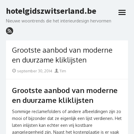
Skip
hotelgidszwitserland.be
to
open
content
menu
Nieuwe woontrends die het interieurdesign hervormen
Grootste aanbod van moderne
en duurzame kliklijsten
Posted
Author
september 30, 2014
Tim
on
Grootste aanbod van moderne
en duurzame kliklijsten
Sommige reclamefolders of andere afbeeldingen zijn zo
mooi of bijzonder dat ze eigenlijk een lijst verdienen. Het
laten inlijsten kan echter een vrij kostbare
aangelegenheid zijn. Naast het kostenplaatje is er vaak