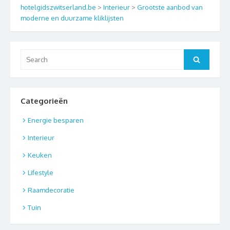
hotelgidszwitserland.be
>
Interieur
>
Grootste aanbod van
moderne en duurzame kliklijsten
Search
Search
for:
Categorieën
Energie besparen
Interieur
Keuken
Lifestyle
Raamdecoratie
Tuin