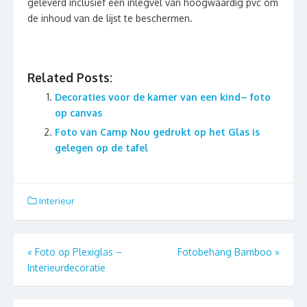
geleverd inclusief een inlegvel van hoogwaardig pvc om
de inhoud van de lijst te beschermen.
Related Posts:
Decoraties voor de kamer van een kind– foto
op canvas
Foto van Camp Nou gedrukt op het Glas is
gelegen op de tafel
Interieur
Berichtnavigatie
«
Foto op Plexiglas –
Fotobehang Bamboo
»
Interieurdecoratie