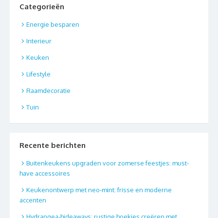
Categorieën
Energie besparen
Interieur
Keuken
Lifestyle
Raamdecoratie
Tuin
Recente berichten
Buitenkeukens upgraden voor zomerse feestjes: must-
have accessoires
Keukenontwerp met neo-mint: frisse en moderne
accenten
Hydrangea-hideaways: rustige hoekjes creëren met