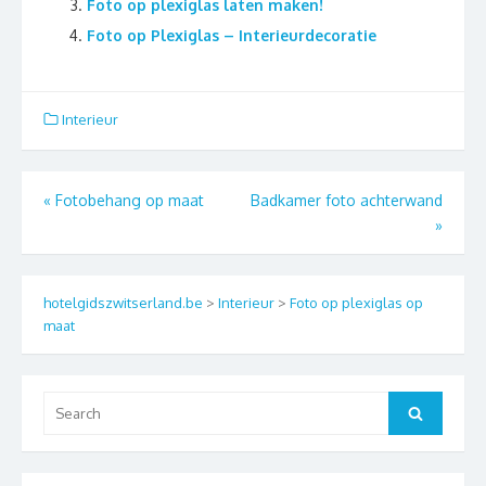
Foto op plexiglas laten maken!
Foto op Plexiglas – Interieurdecoratie
Interieur
Berichtnavigatie
«
Fotobehang op maat
Badkamer foto achterwand
»
hotelgidszwitserland.be
>
Interieur
>
Foto op plexiglas op
maat
Search
Search
for: