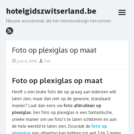
Skip
hotelgidszwitserland.be
to
open
content
menu
Nieuwe woontrends die het interieurdesign hervormen
Foto op plexiglas op maat
Posted
Author
juni 4, 2014
Tim
on
Foto op plexiglas op maat
Heeft u een leuke foto die op graag aan iedereen wilt
laten zien, maar dan niet op de gewone, standaard
manier? Laat dan eens uw
foto afdrukken op
plexiglas
. Een foto op plexiglas is een fantastische,
unieke manier om uw foto’s te laten schitteren en aan
de hele wereld te laten zien. Doordat de
foto op
plexiglas
een afmeting kan hebben tot wel 3 bij 2 meter