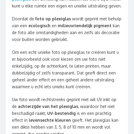
kunt u elke ruimte een eigen en unieke uitstraling geven.
Doordat de
foto op plexiglas
wordt geprint met behulp
van een
ecologisch
en
milieuvriendelijk pigment
kan
de foto alle omstandigheden aan en zelfs als decoratie
voor buiten worden gebruikt.
Om een echt unieke foto op plexiglas te creëren kunt u
er bijvoorbeeld ook voor kiezen om uw foto niet
enkelzijdig, op de achterkant, te laten printen, maar
dubbelzijdig of zelfs transparant. Dat geeft direct een
geheel ander effect en een geheel andere uitstraling
waarmee u echt iets unieks kunt creëren.
Uw foto wordt rechtstreeks geprint met wit UV inkt op
de
achterzijde van het plexiglas
, waardoor het niet
beschadigd raakt,
UV-bestendig
is en een prachtig
effect in
levensechte kleuren
geeft. Het plexiglas kan
een dikte hebben van 3, 5, 8 of 10 mm en wordt vol
geprint, dus zonder randen.