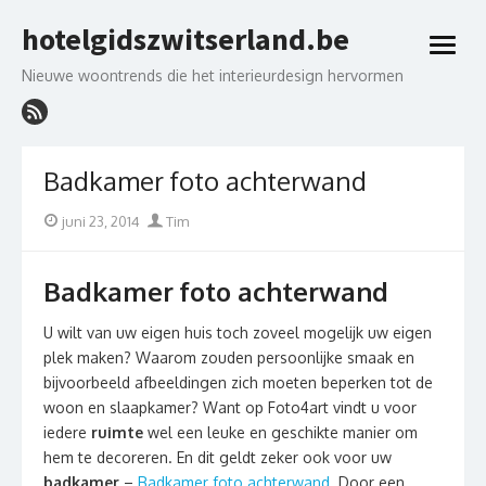
Skip
hotelgidszwitserland.be
to
open
content
menu
Nieuwe woontrends die het interieurdesign hervormen
Badkamer foto achterwand
Posted
Author
juni 23, 2014
Tim
on
Badkamer foto achterwand
U wilt van uw eigen huis toch zoveel mogelijk uw eigen
plek maken? Waarom zouden persoonlijke smaak en
bijvoorbeeld afbeeldingen zich moeten beperken tot de
woon en slaapkamer? Want op Foto4art vindt u voor
iedere
ruimte
wel een leuke en geschikte manier om
hem te decoreren. En dit geldt zeker ook voor uw
badkamer
–
Badkamer foto achterwand
. Door een