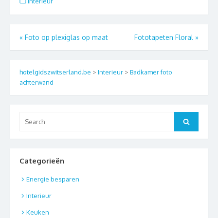
Interieur
Berichtnavigatie
«
Foto op plexiglas op maat
Fototapeten Floral
»
hotelgidszwitserland.be
>
Interieur
>
Badkamer foto
achterwand
Search
Search
for:
Categorieën
Energie besparen
Interieur
Keuken