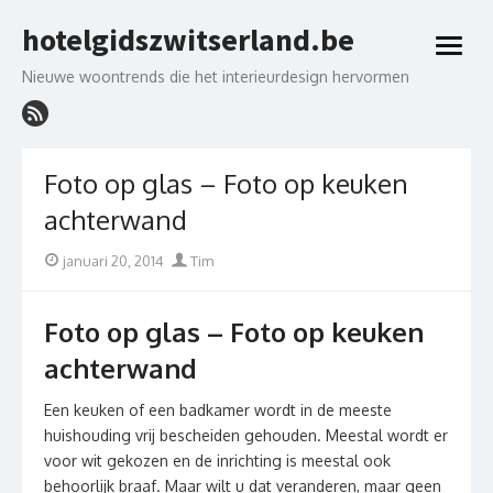
Skip
hotelgidszwitserland.be
to
open
content
menu
Nieuwe woontrends die het interieurdesign hervormen
Foto op glas – Foto op keuken
achterwand
Posted
Author
januari 20, 2014
Tim
on
Foto op glas – Foto op keuken
achterwand
Een keuken of een badkamer wordt in de meeste
huishouding vrij bescheiden gehouden. Meestal wordt er
voor wit gekozen en de inrichting is meestal ook
behoorlijk braaf. Maar wilt u dat veranderen, maar geen