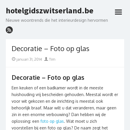
Skip
hotelgidszwitserland.be
to
open
content
menu
Nieuwe woontrends die het interieurdesign hervormen
Decoratie – Foto op glas
Posted
Author
januari 31, 2014
Tim
on
Decoratie – Foto op glas
Een keuken of een badkamer wordt in de meeste
huishouding vrij bescheiden gehouden. Meestal wordt er
voor wit gekozen en de inrichting is meestal ook
behoorlijk braaf. Maar wilt u dat veranderen, maar geen
zin in een enorme verbouwing? Dan hebben wij de
oplossing: een
foto op glas
. Wat moet u zich
voorstellen bij een foto op glas? De naam zegt het