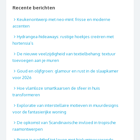
Recente berichten
Keukenontwerp met neo-mint: frisse en moderne
accenten
Hydrangea-hideaways: rustige hoekjes creëren met
hortensia’s
De nieuwe veelzijdigheid van textielbehang: textuur
toevoegen aan je muren
Goud en olijfgroen: glamour en rust in de slaapkamer
voor 2026
Hoe vlamloze smartkaarsen de sfeer in huis
transformeren
Exploratie van interstellaire motieven in muurdesigns
voor de fantasierijke woning
De opkomst van Scandinavische invloed in tropische
raamontwerpen
Breng je nachthof tot leven met bioluminescerende