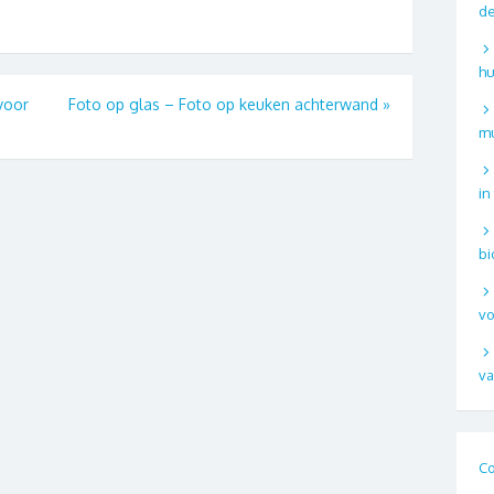
de
hu
voor
Foto op glas – Foto op keuken achterwand
»
mu
in
bi
vo
va
Co