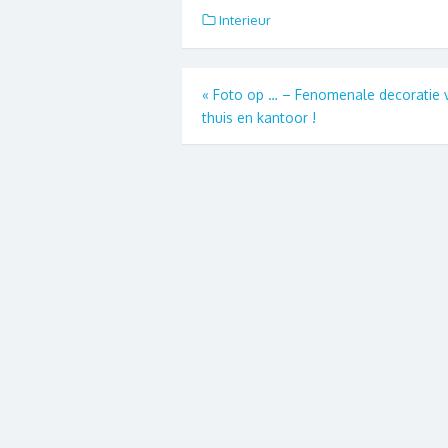
Interieur
Berichtnavigatie
«
Foto op … – Fenomenale decoratie 
thuis en kantoor !