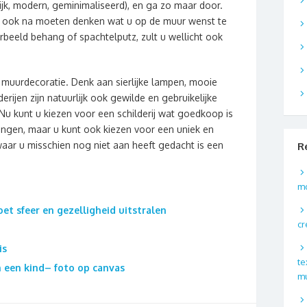
delijk, modern, geminimaliseerd), en ga zo maar door.
 u ook na moeten denken wat u op de muur wenst te
beeld behang of spachtelputz, zult u wellicht ook
.
 muurdecoratie. Denk aan sierlijke lampen, mooie
erijen zijn natuurlijk ook gewilde en gebruikelijke
u kunt u kiezen voor een schilderij wat goedkoop is
ngen, maar u kunt ook kiezen voor een uniek en
 waar u misschien nog niet aan heeft gedacht is een
R
m
et sfeer en gezelligheid uitstralen
cr
is
te
 een kind– foto op canvas
m