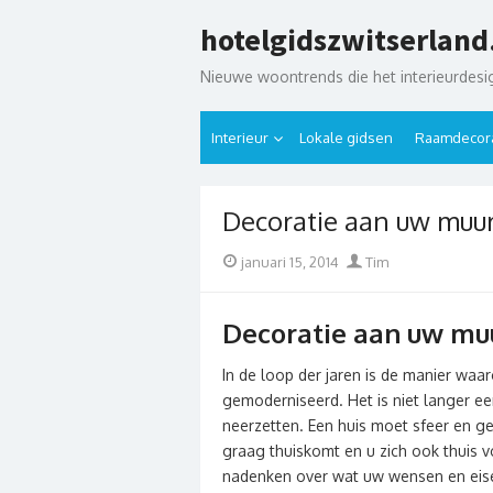
Skip
hotelgidszwitserland
to
content
Nieuwe woontrends die het interieurdes
Interieur
Lokale gidsen
Raamdecora
Decoratie aan uw muur
Posted
Author
januari 15, 2014
Tim
on
Decoratie aan uw muu
In de loop der jaren is de manier wa
gemoderniseerd. Het is niet langer e
neerzetten. Een huis moet sfeer en gez
graag thuiskomt en u zich ook thuis vo
nadenken over wat uw wensen en eisen z