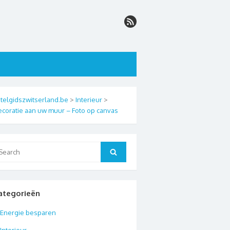
telgidszwitserland.be
>
Interieur
>
coratie aan uw muur – Foto op canvas
arch
Search
:
ategorieën
Energie besparen
Interieur