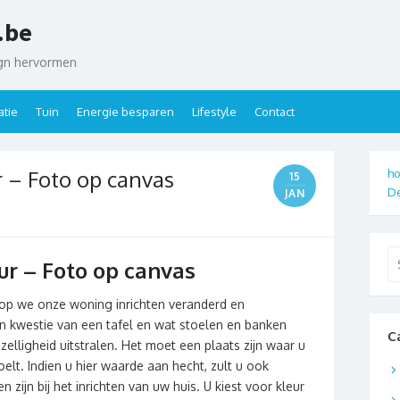
.be
ign hervormen
tie
Tuin
Energie besparen
Lifestyle
Contact
 – Foto op canvas
ho
15
De
JAN
Se
r – Foto op canvas
for
arop we onze woning inrichten veranderd en
en kwestie van een tafel en wat stoelen en banken
C
elligheid uitstralen. Het moet een plaats zijn waar u
elt. Indien u hier waarde aan hecht, zult u ook
ijn bij het inrichten van uw huis. U kiest voor kleur