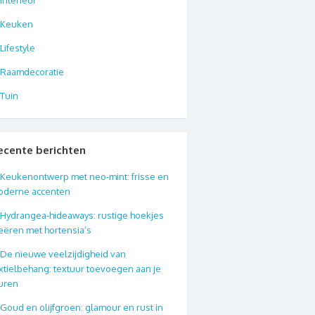
Keuken
Lifestyle
Raamdecoratie
Tuin
ecente berichten
Keukenontwerp met neo-mint: frisse en
oderne accenten
Hydrangea-hideaways: rustige hoekjes
eëren met hortensia’s
De nieuwe veelzijdigheid van
xtielbehang: textuur toevoegen aan je
uren
Goud en olijfgroen: glamour en rust in