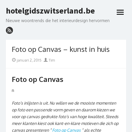
Skip
hotelgidszwitserland.be
to
open
content
menu
Nieuwe woontrends die het interieurdesign hervormen
Foto op Canvas – kunst in huis
Posted
Author
januari 2, 2015
Tim
on
Foto op Canvas
n
Foto’s inlijsten is uit. Nu willen we de mooiste momenten
op foto een passende vorm geven en daarom kiezen we
voor op canvas gedrukte foto’s van hoge kwaliteit. Steeds
meer klanten kiest ook kant-en-klare motieven die zich op
canvas presenteren ”
Foto op Canvas
” als echte