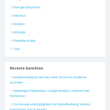
Energie besparen
Interieur
Keuken
Lifestyle
Raamdecoratie
Tuin
Recente berichten
Keukenontwerp met neo-mint: frisse en moderne
accenten
Hydrangea-hideaways: rustige hoekjes creëren met
hortensia’s
De nieuwe veelzijdigheid van textielbehang: textuur
toevoegen aan je muren