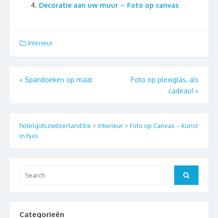
Decoratie aan uw muur – Foto op canvas
Interieur
Berichtnavigatie
«
Spandoeken op maat
Foto op plexiglas, als
cadeau!
»
hotelgidszwitserland.be
>
Interieur
>
Foto op Canvas – kunst
in huis
Search
Search
for:
Categorieën