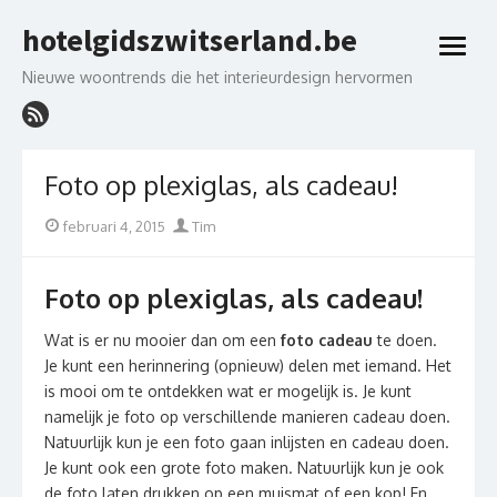
Skip
hotelgidszwitserland.be
to
open
content
menu
Nieuwe woontrends die het interieurdesign hervormen
Foto op plexiglas, als cadeau!
Posted
Author
februari 4, 2015
Tim
on
Foto op plexiglas, als cadeau!
Wat is er nu mooier dan om een
foto cadeau
te doen.
Je kunt een herinnering (opnieuw) delen met iemand. Het
is mooi om te ontdekken wat er mogelijk is. Je kunt
namelijk je foto op verschillende manieren cadeau doen.
Natuurlijk kun je een foto gaan inlijsten en cadeau doen.
Je kunt ook een grote foto maken. Natuurlijk kun je ook
de foto laten drukken op een muismat of een kop! En