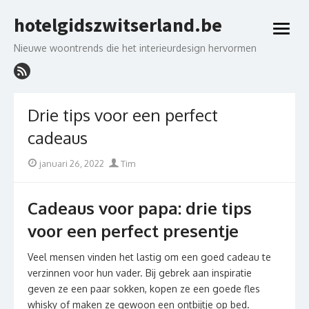
Skip
hotelgidszwitserland.be
to
open
content
menu
Nieuwe woontrends die het interieurdesign hervormen
Drie tips voor een perfect
cadeaus
Posted
Author
januari 26, 2022
Tim
on
Cadeaus voor papa: drie tips
voor een perfect presentje
Veel mensen vinden het lastig om een goed cadeau te
verzinnen voor hun vader. Bij gebrek aan inspiratie
geven ze een paar sokken, kopen ze een goede fles
whisky of maken ze gewoon een ontbijtje op bed.