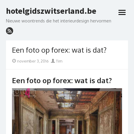
Skip
hotelgidszwitserland.be
to
open
content
menu
Nieuwe woontrends die het interieurdesign hervormen
Een foto op forex: wat is dat?
Posted
Author
november 3, 2016
Tim
on
Een foto op forex: wat is dat?