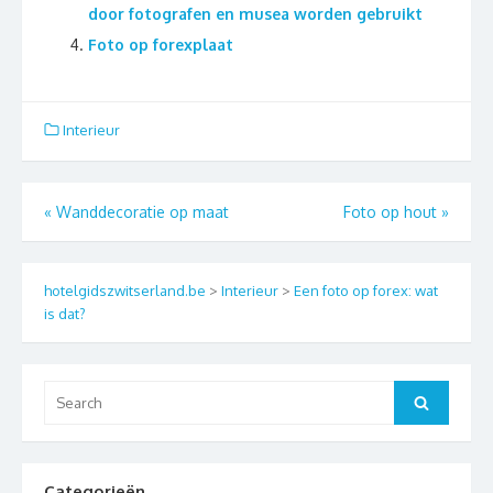
door fotografen en musea worden gebruikt
Foto op forexplaat
Interieur
Berichtnavigatie
«
Wanddecoratie op maat
Foto op hout
»
hotelgidszwitserland.be
>
Interieur
>
Een foto op forex: wat
is dat?
Search
Search
for:
Categorieën