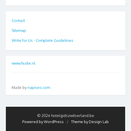
Contact
Sitemap
Write for Us - Complete Guidelines
www.hudie.nl
Made by
napiseo.com
© 2026 hotelgidszwitserland.be
Powered by WordPress
/
Theme by Design Lab