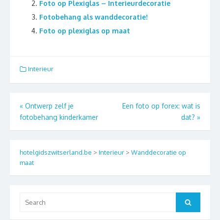
Foto op Plexiglas – Interieurdecoratie
Fotobehang als wanddecoratie!
Foto op plexiglas op maat
Interieur
Berichtnavigatie
«
Ontwerp zelf je
Een foto op forex: wat is
fotobehang kinderkamer
dat?
»
hotelgidszwitserland.be
>
Interieur
>
Wanddecoratie op
maat
Search
Search
for: