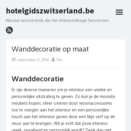
Skip
hotelgidszwitserland.be
to
open
content
menu
Nieuwe woontrends die het interieurdesign hervormen
Wanddecoratie op maat
Posted
Author
september 11, 2016
Tim
on
Wanddecoratie
Er zijn diverse manieren om je interieur een unieke en
persoonlijke uitstraling te geven. Zo kun je de mooiste
meubels kopen, sfeer creëren door woonaccessoires
toe te voegen aan het interieur en een persoonlijke
touch aan het interieur geven door een likje verf op de
muur aan te brengen. Wil je echt dat jouw interieur
uniek, opvallend en persoonlijk wordt? Denk dan niet