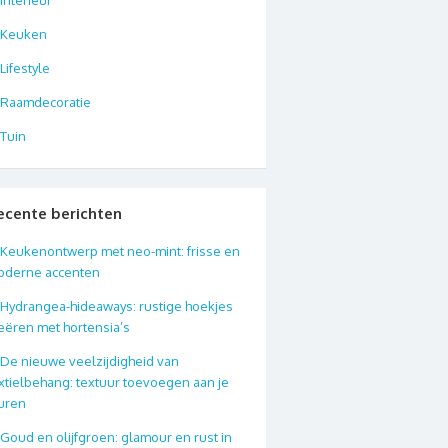
Keuken
Lifestyle
Raamdecoratie
Tuin
ecente berichten
Keukenontwerp met neo-mint: frisse en
oderne accenten
Hydrangea-hideaways: rustige hoekjes
eëren met hortensia’s
De nieuwe veelzijdigheid van
xtielbehang: textuur toevoegen aan je
uren
Goud en olijfgroen: glamour en rust in