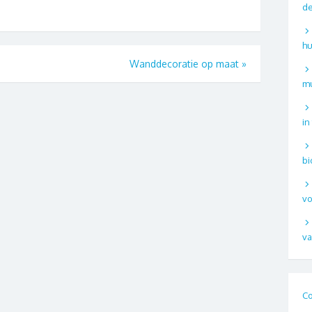
de
hu
Wanddecoratie op maat
»
mu
in
bi
vo
va
Co