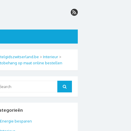
telgidszwitserland.be
>
Interieur
>
tobehang op maat online bestellen
arch
Search
:
ategorieën
Energie besparen
Interieur