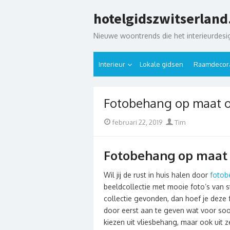
Skip
hotelgidszwitserland
to
content
Nieuwe woontrends die het interieurdes
Interieur
Lokale gidsen
Raamdecora
Fotobehang op maat o
Posted
Author
februari 22, 2019
Tim
on
Fotobehang op maat 
Wil jij de rust in huis halen door
fotob
beeldcollectie met mooie foto’s van s
collectie gevonden, dan hoef je deze 
door eerst aan te geven wat voor soort
kiezen uit vliesbehang, maar ook uit 