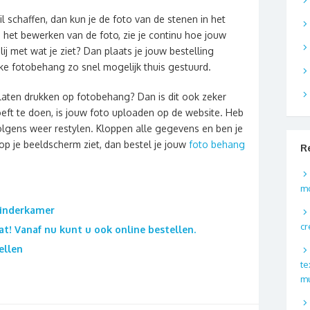
 schaffen, dan kun je de foto van de stenen in het
 het bewerken van de foto, zie je continu hoe jouw
lij met wat je ziet? Dan plaats je jouw bestelling
eke fotobehang zo snel mogelijk thuis gestuurd.
f laten drukken op fotobehang? Dan is dit ook zeker
oeft te doen, is jouw foto uploaden op de website. Heb
volgens weer restylen. Kloppen alle gegevens en ben je
 op je beeldscherm ziet, dan bestel je jouw
foto behang
R
m
kinderkamer
cr
! Vanaf nu kunt u ook online bestellen.
ellen
te
m