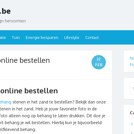
.be
ign hervormen
tie
Tuin
Energie besparen
Lifestyle
Contact
nline bestellen
ho
22
Fo
FEB
Se
online bestellen
for
ehang
stenen in het zand te bestellen? Bekijk dan onze
tenen in het zand. Heb je jouw favoriete foto in de
C
foto alleen nog op behang te laten drukken. Dit doe je
 behang je wil bestellen. Hierbij kun je bijvoorbeeld
zelfklevend behang.