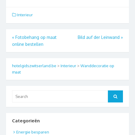
Interieur
Berichtnavigatie
«
Fotobehang op maat
Bild auf der Leinwand
»
online bestellen
hotelgidszwitserland.be
>
Interieur
>
Wanddecoratie op
maat
Search
Search
for:
Categorieën
Energie besparen