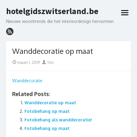
Skip
hotelgidszwitserland.be
to
open
content
menu
Nieuwe woontrends die het interieurdesign hervormen
Wanddecoratie op maat
Posted
Author
maart 1, 2019
Tim
on
Wanddecoratie
Related Posts:
Wanddecoratie op maat
Fotobehang op maat
Fotobehang als wanddecoratie!
Fotobehang op maat