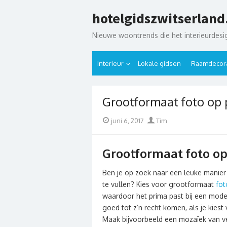
Skip
hotelgidszwitserland
to
content
Nieuwe woontrends die het interieurdes
Interieur
Lokale gidsen
Raamdecora
Grootformaat foto op 
Posted
Author
juni 6, 2017
Tim
on
Grootformaat foto op
Ben je op zoek naar een leuke manier
te vullen? Kies voor grootformaat
fot
waardoor het prima past bij een modern
goed tot z’n recht komen, als je kiest
Maak bijvoorbeeld een mozaïek van ver