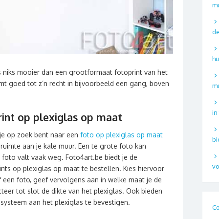
m
de
hu
is niks mooier dan een grootformaat fotoprint van het
mt goed tot z’n recht in bijvoorbeeld een gang, boven
mu
in
int op plexiglas op maat
r je op zoek bent naar een
foto op plexiglas op maat
bi
e ruimte aan je kale muur. Een te grote foto kan
foto valt vaak weg. Foto4art.be biedt je de
vo
ts op plexiglas op maat te bestellen. Kies hiervoor
 een foto, geef vervolgens aan in welke maat je de
teer tot slot de dikte van het plexiglas. Ook bieden
ysteem aan het plexiglas te bevestigen.
Co