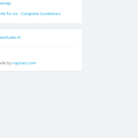
temap
ite for Us - Complete Guidelines
w.hudie.nl
ade by
napiseo.com