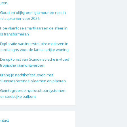
uren
Goud en olijfgroen: glamour en rust in
 slaapkamer voor 2026
Hoe vlamloze smartkaarsen de sfeer in
is transformeren
Exploratie van interstellaire motieven in
urdesigns voor de fantasierijke woning
De opkomst van Scandinavische invloed
 tropische raamontwerpen
Breng je nachthof tot leven met
oluminescerende bloemen en planten
Geïntegreerde hydrocultuursystemen
or stedelijke balkons
ntact