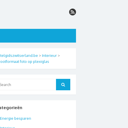
telgidszwitserland.be
>
Interieur
>
ootformaat foto op plexiglas
arch
Search
:
ategorieën
Energie besparen
Interieur