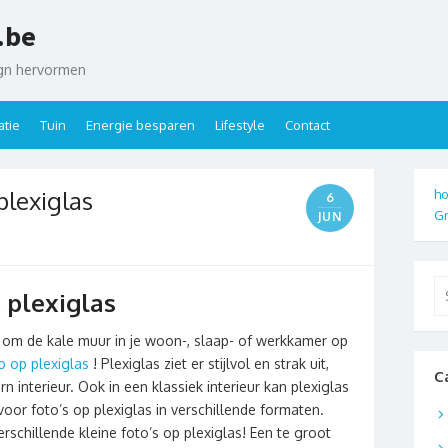
.be
ign hervormen
tie
Tuin
Energie besparen
Lifestyle
Contact
plexiglas
ho
6
Gr
JUN
Se
 plexiglas
for
 om de kale muur in je woon-, slaap- of werkkamer op
o op plexiglas
! Plexiglas ziet er stijlvol en strak uit,
C
 interieur. Ook in een klassiek interieur kan plexiglas
 voor foto’s op plexiglas in verschillende formaten.
schillende kleine foto’s op plexiglas! Een te groot