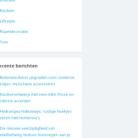
Keuken
Lifestyle
Raamdecoratie
Tuin
ecente berichten
Buitenkeukens upgraden voor zomerse
estjes: must-have accessoires
Keukenontwerp met neo-mint: frisse en
oderne accenten
Hydrangea-hideaways: rustige hoekjes
eëren met hortensia’s
De nieuwe veelzijdigheid van
xtielbehang: textuur toevoegen aan je