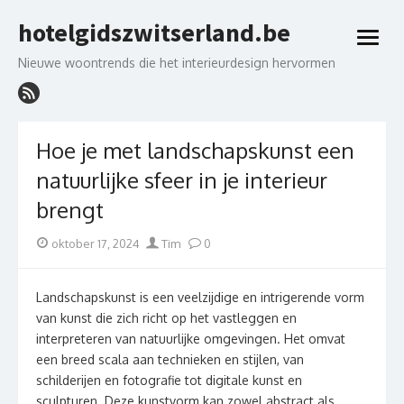
Skip
hotelgidszwitserland.be
to
open
content
menu
Nieuwe woontrends die het interieurdesign hervormen
Hoe je met landschapskunst een
natuurlijke sfeer in je interieur
brengt
Posted
Author
oktober 17, 2024
Tim
0
on
Landschapskunst is een veelzijdige en intrigerende vorm
van kunst die zich richt op het vastleggen en
interpreteren van natuurlijke omgevingen. Het omvat
een breed scala aan technieken en stijlen, van
schilderijen en fotografie tot digitale kunst en
sculpturen. Deze kunstvorm kan zowel abstract als