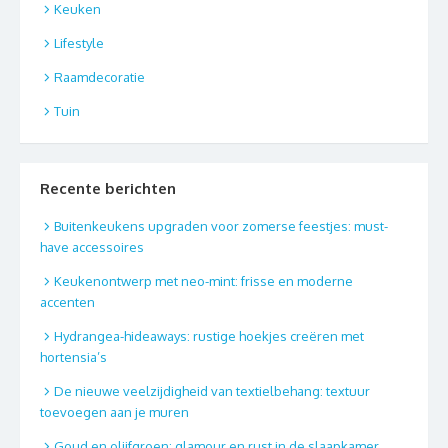
Keuken
Lifestyle
Raamdecoratie
Tuin
Recente berichten
Buitenkeukens upgraden voor zomerse feestjes: must-
have accessoires
Keukenontwerp met neo-mint: frisse en moderne
accenten
Hydrangea-hideaways: rustige hoekjes creëren met
hortensia’s
De nieuwe veelzijdigheid van textielbehang: textuur
toevoegen aan je muren
Goud en olijfgroen: glamour en rust in de slaapkamer