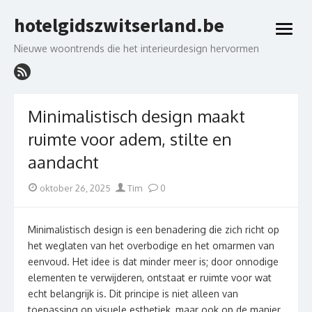
Skip
hotelgidszwitserland.be
to
open
content
menu
Nieuwe woontrends die het interieurdesign hervormen
Minimalistisch design maakt
ruimte voor adem, stilte en
aandacht
Posted
Author
oktober 26, 2025
Tim
0
on
Minimalistisch design is een benadering die zich richt op
het weglaten van het overbodige en het omarmen van
eenvoud. Het idee is dat minder meer is; door onnodige
elementen te verwijderen, ontstaat er ruimte voor wat
echt belangrijk is. Dit principe is niet alleen van
toepassing op visuele esthetiek, maar ook op de manier