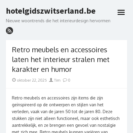
Skip
hotelgidszwitserland.be
to
open
content
menu
Nieuwe woontrends die het interieurdesign hervormen
Retro meubels en accessoires
laten het interieur stralen met
karakter en humor
Posted
Author
oktober 22, 2025
Tim
0
on
Retro meubels en accessoires zijn items die zijn
geïnspireerd op de ontwerpen en stijlen van het
verleden, vaak van de jaren 50 tot de jaren 80. Deze
stukken zijn niet alleen functioneel, maar ook esthetisch
aantrekkelijk, en ze brengen een gevoel van nostalgie
met zich mee. Retro meubels kunnen variëren van