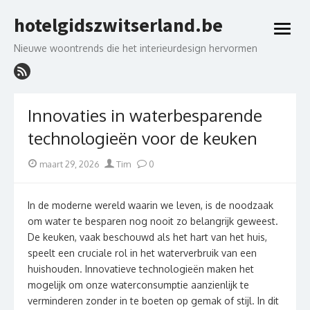
Skip
hotelgidszwitserland.be
to
open
content
menu
Nieuwe woontrends die het interieurdesign hervormen
Innovaties in waterbesparende
technologieën voor de keuken
Posted
Author
maart 29, 2026
Tim
0
on
In de moderne wereld waarin we leven, is de noodzaak
om water te besparen nog nooit zo belangrijk geweest.
De keuken, vaak beschouwd als het hart van het huis,
speelt een cruciale rol in het waterverbruik van een
huishouden. Innovatieve technologieën maken het
mogelijk om onze waterconsumptie aanzienlijk te
verminderen zonder in te boeten op gemak of stijl. In dit