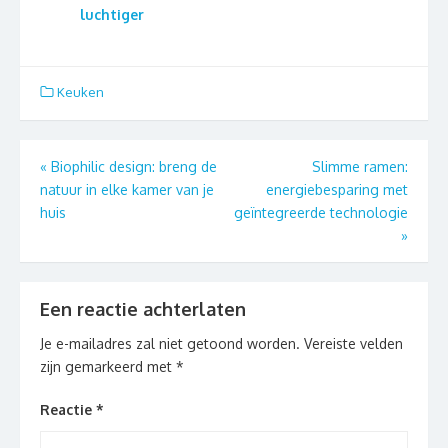
luchtiger
Keuken
Berichtnavigatie
«
Biophilic design: breng de
Slimme ramen:
natuur in elke kamer van je
energiebesparing met
huis
geïntegreerde technologie
»
Een reactie achterlaten
Je e-mailadres zal niet getoond worden.
Vereiste velden
zijn gemarkeerd met
*
Reactie
*