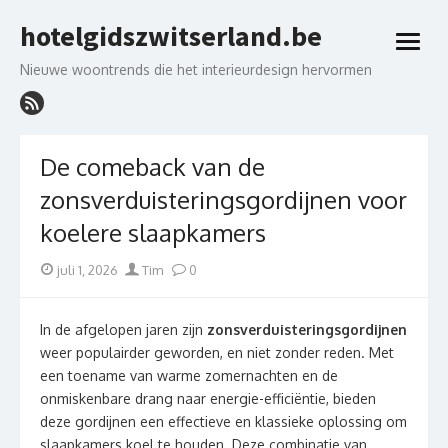
Skip
hotelgidszwitserland.be
to
open
content
menu
Nieuwe woontrends die het interieurdesign hervormen
De comeback van de
zonsverduisteringsgordijnen voor
koelere slaapkamers
Posted
Author
juli 1, 2026
Tim
0
on
In de afgelopen jaren zijn
zonsverduisteringsgordijnen
weer populairder geworden, en niet zonder reden. Met
een toename van warme zomernachten en de
onmiskenbare drang naar energie-efficiëntie, bieden
deze gordijnen een effectieve en klassieke oplossing om
slaapkamers koel te houden. Deze combinatie van