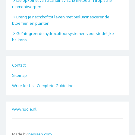
De opkomst van Scandinavische invloed in tropische
raamontwerpen
Breng je nachthof tot leven met bioluminescerende
bloemen en planten
Geïntegreerde hydrocultuursystemen voor stedelijke
balkons
Contact
Sitemap
Write for Us - Complete Guidelines
www.hudie.nl
Made by
napiseo.com