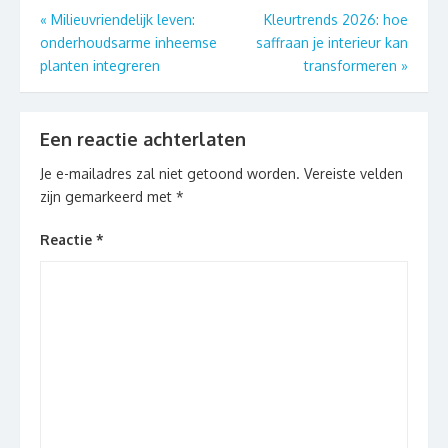
Berichtnavigatie
«
Milieuvriendelijk leven:
Kleurtrends 2026: hoe
onderhoudsarme inheemse
saffraan je interieur kan
planten integreren
transformeren
»
Een reactie achterlaten
Je e-mailadres zal niet getoond worden.
Vereiste velden
zijn gemarkeerd met
*
Reactie
*