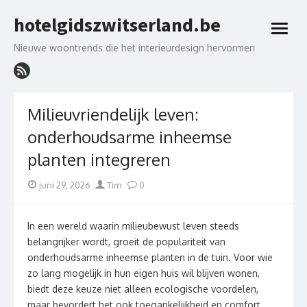
Skip
hotelgidszwitserland.be
to
open
content
menu
Nieuwe woontrends die het interieurdesign hervormen
Milieuvriendelijk leven:
onderhoudsarme inheemse
planten integreren
Posted
Author
juni 29, 2026
Tim
0
on
In een wereld waarin milieubewust leven steeds
belangrijker wordt, groeit de populariteit van
onderhoudsarme inheemse planten in de tuin. Voor wie
zo lang mogelijk in hun eigen huis wil blijven wonen,
biedt deze keuze niet alleen ecologische voordelen,
maar bevordert het ook toegankelijkheid en comfort.