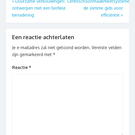
Berichtnavigatie
«
Duurzame verbouwingen:
Lenteschoonmaakmeetsystemen:
ontwerpen met een biofiele
de slimme gids voor
benadering
efficiëntie
»
Een reactie achterlaten
Je e-mailadres zal niet getoond worden.
Vereiste velden
zijn gemarkeerd met
*
Reactie
*