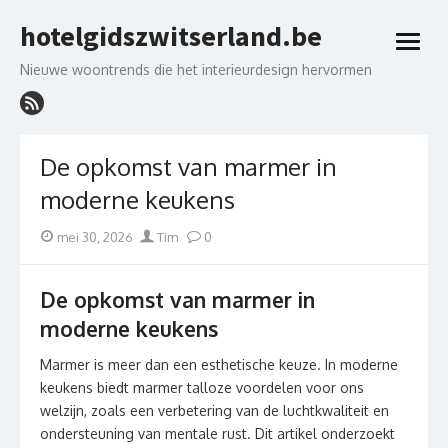
Skip
hotelgidszwitserland.be
to
open
content
menu
Nieuwe woontrends die het interieurdesign hervormen
De opkomst van marmer in
moderne keukens
Posted
Author
mei 30, 2026
Tim
0
on
De opkomst van marmer in
moderne keukens
Marmer is meer dan een esthetische keuze. In moderne
keukens biedt marmer talloze voordelen voor ons
welzijn, zoals een verbetering van de luchtkwaliteit en
ondersteuning van mentale rust. Dit artikel onderzoekt